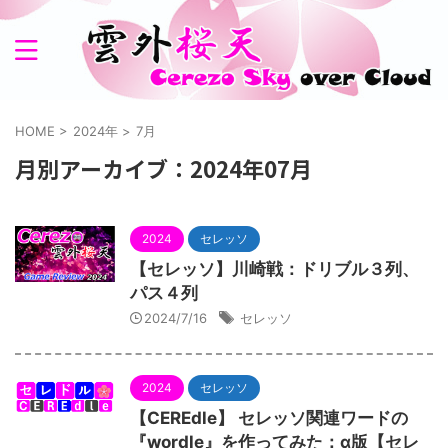
HOME
>
2024年
>
7月
月別アーカイブ：2024年07月
2024
セレッソ
【セレッソ】川崎戦：ドリブル３列、
パス４列
2024/7/16
セレッソ
2024
セレッソ
【CEREdle】 セレッソ関連ワードの
『wordle』を作ってみた：α版【セレ