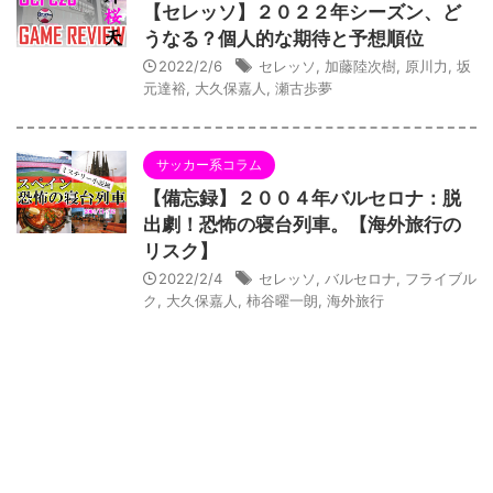
【セレッソ】２０２２年シーズン、ど
うなる？個人的な期待と予想順位
2022/2/6
セレッソ
,
加藤陸次樹
,
原川力
,
坂
元達裕
,
大久保嘉人
,
瀬古歩夢
サッカー系コラム
【備忘録】２００４年バルセロナ：脱
出劇！恐怖の寝台列車。【海外旅行の
リスク】
2022/2/4
セレッソ
,
バルセロナ
,
フライブル
ク
,
大久保嘉人
,
柿谷曜一朗
,
海外旅行