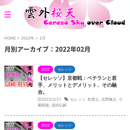
HOME
>
2022年
>
2月
月別アーカイブ：2022年02月
2022
セレッソ
【セレッソ】京都戦：ベテランと若
手、メリットとデメリット、その融
合。
2022/2/27
セレッソ
,
乾貴士
,
北野颯太
,
小
菊昭雄
,
清武弘嗣
2022
セレッソ