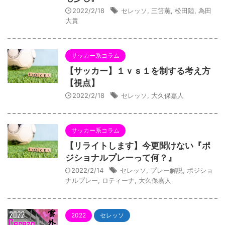
2022/2/18
セレッソ
,
三笘薫
,
松田陸
,
為田
大貴
サッカー系コラム
【サッカー】１ｖｓ１を制する考え方
【視点】
2022/2/18
セレッソ
,
大久保嘉人
サッカー系コラム
【リライトします】今更聞けない『ポ
ジショナルプレーって何？』
2022/2/14
セレッソ
,
プレー解説
,
ポジショ
ナルプレー
,
ロティーナ
,
大久保嘉人
2022
セレッソ