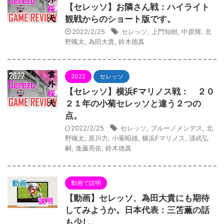
【セレッソ】お隣さん戦：ハイライト
観戦からのショート版です。
2022/2/25
セレッソ
,
上門知樹
,
中原輝
,
北
野颯太
,
為田大貴
,
鈴木徳真
2022
セレッソ
【セレッソ】横浜Fマリノス戦： ２０
２１年の小菊セレッソと違う２つの
点。
2022/2/25
セレッソ
,
ブルーノメンデス
,
北
野颯太
,
原川力
,
小菊昭雄
,
横浜Fマリノス
,
清武弘
嗣
,
進藤亮佑
,
鈴木徳真
動画で説明
【動画】セレッソ、為田大貴にも期待
してみようか。日本代表：三笘薫の話
も少し。