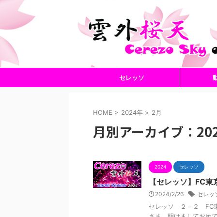
セレッソ
HOME
>
2024年
>
2月
月別アーカイブ：202
2024
セレッソ
【セレッソ】FC東
2024/2/26
セレッ
セレッソ ２－２ FC
さま、明けましておめで