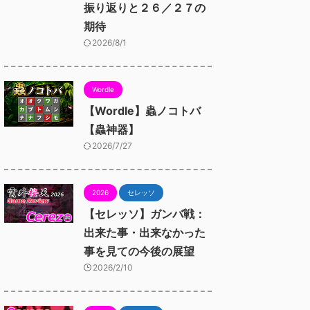
振り返りと２６／２７の
期待
2026/8/1
Wordle
【Wordle】蟲ノコトバ
【蟲神器】
2026/7/27
2026
セレッソ
【セレッソ】ガンバ戦：
出来た事・出来なかった
事を見ての今後の展望
2026/2/10