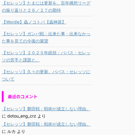
【セレッソ】たまには更新を。百年構想リーグ
の振り返りと２６／２７の期待
【Wordle】蟲ノコトバ【蟲神器】
【セレッソ】ガンバ戦：出来た事・出来なかっ
た事を見ての今後の展望
【セレッソ】２０２５年総括：パパス・セレッ
ソの苦手と課題と。
【セレッソ】久々の更新。パパス・セレッソに
ついて
最近のコメント
【セレッソ】磐田戦：戦術が成立しない理由。
に
dotou_eng_crz
より
【セレッソ】磐田戦：戦術が成立しない理由。
に
ルカ
より