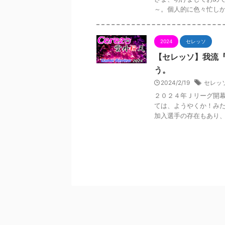
～。個人的に色々忙しかっ
2024
セレッソ
【セレッソ】我流
う。
2024/2/19
セレッ
２０２４年Ｊリーグ開
ては、ようやくか！みた
加入選手の存在もあり、今