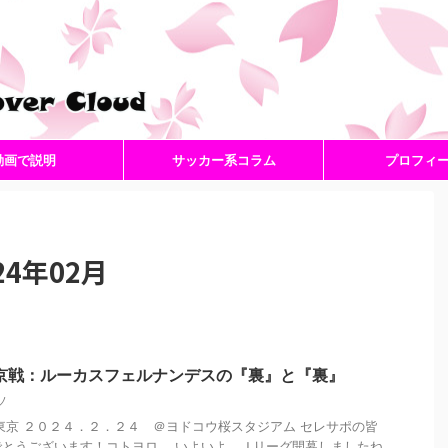
動画で説明
サッカー系コラム
プロフィ
4年02月
京戦：ルーカスフェルナンデスの『裏』と『裏』
ソ
東京 ２０２４．２．２４ ＠ヨドコウ桜スタジアム セレサポの皆
とうございます！コトヨロ。 いよいよ、Ｊリーグ開幕しましたね