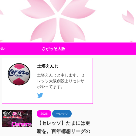
ール
さがっそ大阪
土塔えんじ
土塔えんじと申します。セ
レッソ大阪創設よりセレサ
ポやってます。
2026
セレッソ
【セレッソ】たまには更
新を。百年構想リーグの