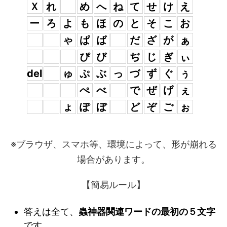
Ｘ
れ
め
へ
ね
て
せ
け
え
ー
ろ
よ
も
ほ
の
と
そ
こ
お
ゃ
ぱ
ば
だ
ざ
が
ぁ
ぴ
び
ぢ
じ
ぎ
ぃ
ゅ
ぷ
ぶ
っ
づ
ず
ぐ
ぅ
del
ぺ
べ
で
ぜ
げ
ぇ
ょ
ぽ
ぼ
ど
ぞ
ご
ぉ
※ブラウザ、スマホ等、環境によって、形が崩れる
場合があります。
【簡易ルール】
答えは全て、
蟲神器関連ワードの最初の５文字
です。