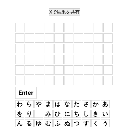
Xで結果を共有
Enter
わ
ら
や
ま
は
な
た
さ
か
あ
を
り
み
ひ
に
ち
し
き
い
ん
る
ゆ
む
ふ
ぬ
つ
す
く
う