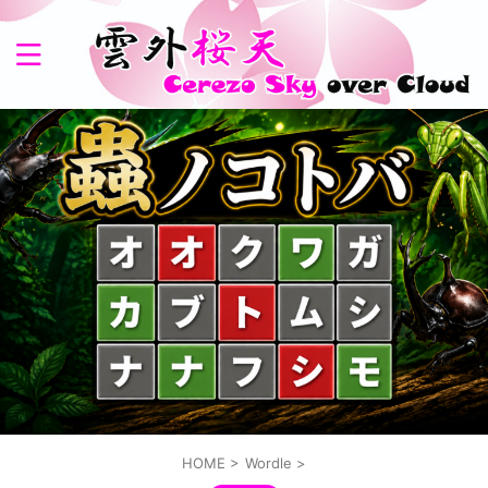
HOME
>
Wordle
>