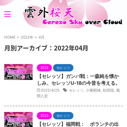
HOME
>
2022年
>
4月
月別アーカイブ：2022年04月
2022
セレッソ
【セレッソ】ガンバ戦：一森純を懐か
しみ、セレッソU‐18の今昔を考える。
2022/4/25
セレッソ
,
小菊昭雄
,
松田陸
,
風
間八宏
2022
セレッソ
【セレッソ】福岡戦： ボランチの出