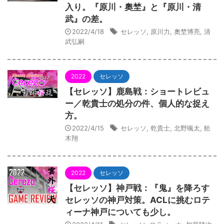
入り。『原川・奧埜』と『原川・清
武』の差。
2022/4/18
セレッソ
,
原川力
,
奧埜博亮
,
清
武弘嗣
2022
セレッソ
【セレッソ】鹿島戦：ショートレビュ
ー／乾貴士の処分の件、個人的な捉え
方。
2022/4/15
セレッソ
,
乾貴士
,
北野颯太
,
舩
木翔
2022
セレッソ
【セレッソ】神戸戦：『鬼』を降ろす
セレッソの神戸対策。ACLに挑むロテ
ィーナ神戸についても少し。