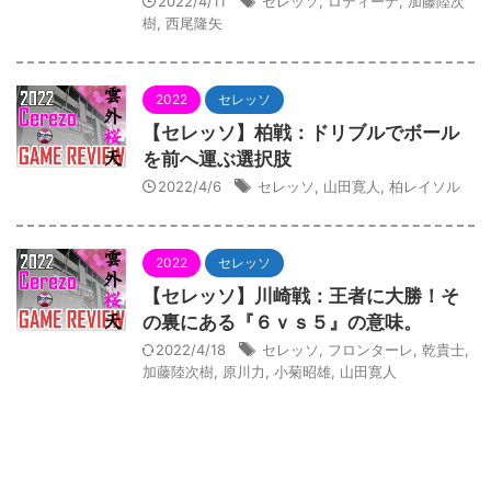
2022/4/11
セレッソ
,
ロティーナ
,
加藤陸次
樹
,
西尾隆矢
2022
セレッソ
【セレッソ】柏戦：ドリブルでボール
を前へ運ぶ選択肢
2022/4/6
セレッソ
,
山田寛人
,
柏レイソル
2022
セレッソ
【セレッソ】川崎戦：王者に大勝！そ
の裏にある『６ｖｓ５』の意味。
2022/4/18
セレッソ
,
フロンターレ
,
乾貴士
,
加藤陸次樹
,
原川力
,
小菊昭雄
,
山田寛人