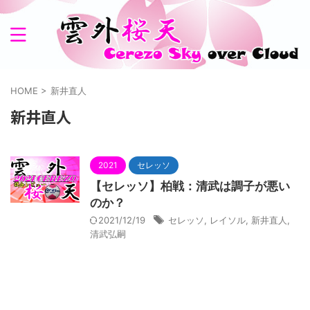
HOME
>
新井直人
新井直人
2021
セレッソ
【セレッソ】柏戦：清武は調子が悪い
のか？
2021/12/19
セレッソ
,
レイソル
,
新井直人
,
清武弘嗣