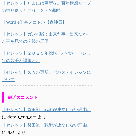
【セレッソ】たまには更新を。百年構想リーグ
の振り返りと２６／２７の期待
【Wordle】蟲ノコトバ【蟲神器】
【セレッソ】ガンバ戦：出来た事・出来なかっ
た事を見ての今後の展望
【セレッソ】２０２５年総括：パパス・セレッ
ソの苦手と課題と。
【セレッソ】久々の更新。パパス・セレッソに
ついて
最近のコメント
【セレッソ】磐田戦：戦術が成立しない理由。
に
dotou_eng_crz
より
【セレッソ】磐田戦：戦術が成立しない理由。
に
ルカ
より