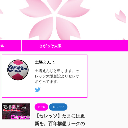
ール
さがっそ大阪
土塔えんじ
土塔えんじと申します。セ
レッソ大阪創設よりセレサ
ポやってます。
2026
セレッソ
【セレッソ】たまには更
新を。百年構想リーグの