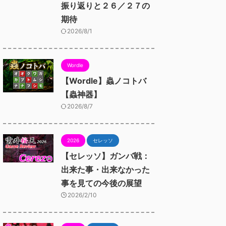
振り返りと２６／２７の
期待
2026/8/1
Wordle
【Wordle】蟲ノコトバ
【蟲神器】
2026/8/7
2026
セレッソ
【セレッソ】ガンバ戦：
出来た事・出来なかった
事を見ての今後の展望
2026/2/10