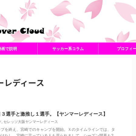
動画で説明
サッカー系コラム
プロフィ
ーレディース
目３選手と激推し１選手。【ヤンマーレディース】
ソ
,
セレッソ大阪ヤンマーレディース
ンプを終え、宮崎でのキャンプを開始。Ｘのタイムラインでは、タ
かけたし、宮崎に言っている人も居られまして。シーズン開幕も2