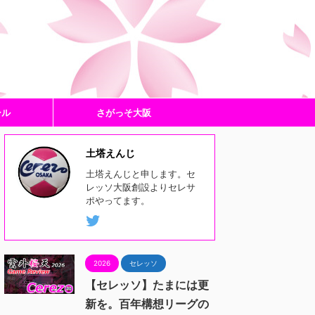
ール
さがっそ大阪
土塔えんじ
土塔えんじと申します。セ
レッソ大阪創設よりセレサ
ポやってます。
2026
セレッソ
【セレッソ】たまには更
新を。百年構想リーグの