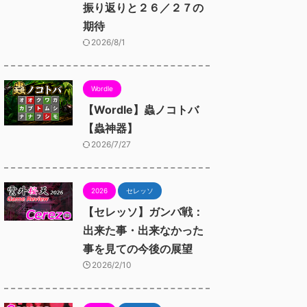
振り返りと２６／２７の
期待
2026/8/1
Wordle
【Wordle】蟲ノコトバ
【蟲神器】
2026/7/27
2026
セレッソ
【セレッソ】ガンバ戦：
出来た事・出来なかった
事を見ての今後の展望
2026/2/10