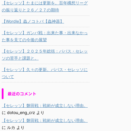
【セレッソ】たまには更新を。百年構想リーグ
の振り返りと２６／２７の期待
【Wordle】蟲ノコトバ【蟲神器】
【セレッソ】ガンバ戦：出来た事・出来なかっ
た事を見ての今後の展望
【セレッソ】２０２５年総括：パパス・セレッ
ソの苦手と課題と。
【セレッソ】久々の更新。パパス・セレッソに
ついて
最近のコメント
【セレッソ】磐田戦：戦術が成立しない理由。
に
dotou_eng_crz
より
【セレッソ】磐田戦：戦術が成立しない理由。
に
ルカ
より