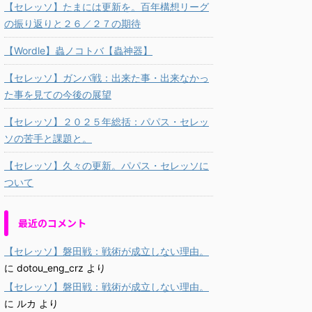
【セレッソ】たまには更新を。百年構想リーグ
の振り返りと２６／２７の期待
【Wordle】蟲ノコトバ【蟲神器】
【セレッソ】ガンバ戦：出来た事・出来なかっ
た事を見ての今後の展望
【セレッソ】２０２５年総括：パパス・セレッ
ソの苦手と課題と。
【セレッソ】久々の更新。パパス・セレッソに
ついて
最近のコメント
【セレッソ】磐田戦：戦術が成立しない理由。
に
dotou_eng_crz
より
【セレッソ】磐田戦：戦術が成立しない理由。
に
ルカ
より