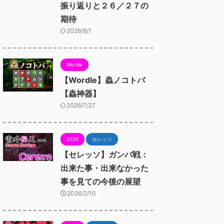
振り返りと２６／２７の
期待
2026/8/1
Wordle
【Wordle】蟲ノコトバ
【蟲神器】
2026/7/27
2026
セレッソ
【セレッソ】ガンバ戦：
出来た事・出来なかった
事を見ての今後の展望
2026/2/10