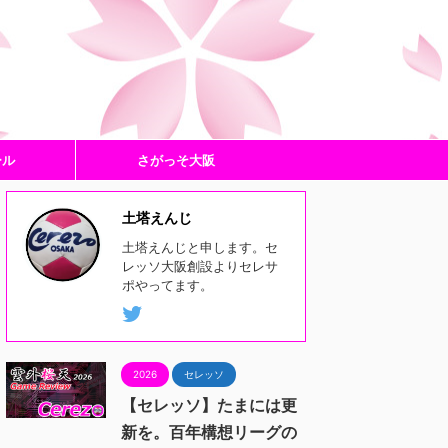
ール
さがっそ大阪
土塔えんじ
土塔えんじと申します。セ
レッソ大阪創設よりセレサ
ポやってます。
2026
セレッソ
【セレッソ】たまには更
新を。百年構想リーグの